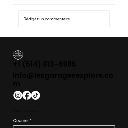
Rédigez un commentaire...
LE QUÉBEC FACE À SON IMMOBILISME :
Pourquoi la SAAQ et le MTQ freinent-
ils des quatre fers ?
+1 (514) 813-6985
info@lesgaragesexplore.co
m
ABONNEZ-VOUS À NOTRE PENSE-BÊTE
Courriel
*