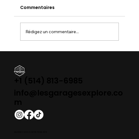
Commentaires
Rédigez un commentaire...
LE QUÉBEC FACE À SON IMMOBILISME :
Pourquoi la SAAQ et le MTQ freinent-
ils des quatre fers ?
+1 (514) 813-6985
info@lesgaragesexplore.co
m
ABONNEZ-VOUS À NOTRE PENSE-BÊTE