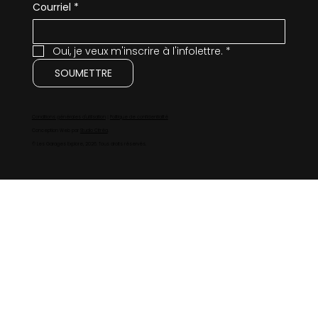
Courriel
*
Oui, je veux m'inscrire à l'infolettre.
*
SOUMETTRE
Conditions générales d'utilisation
｜
Politique de confidentialité
Conception Web par
Studio Citréa
.
© Les Garages Explore, 2026. Tous droits réservés.