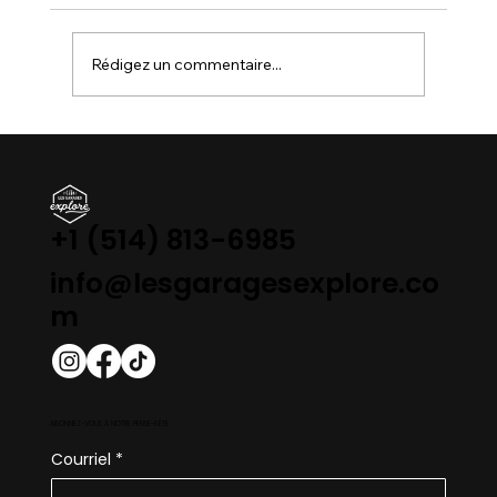
Rédigez un commentaire...
LE QUÉBEC FACE À SON IMMOBILISME :
Pourquoi la SAAQ et le MTQ freinent-
ils des quatre fers ?
+1 (514) 813-6985
info@lesgaragesexplore.co
m
ABONNEZ-VOUS À NOTRE PENSE-BÊTE
Courriel
*