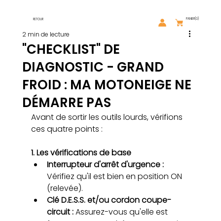
PANIER
(0)
RETOUR
2 min de lecture
"CHECKLIST" DE
DIAGNOSTIC - GRAND
FROID : MA MOTONEIGE NE
DÉMARRE PAS
Avant de sortir les outils lourds, vérifions 
ces quatre points :
1. Les vérifications de base
Interrupteur d'arrêt d'urgence : 
Vérifiez qu'il est bien en position ON 
(relevée). 
Clé D.E.S.S. et/ou cordon coupe-
circuit : 
Assurez-vous qu'elle est 