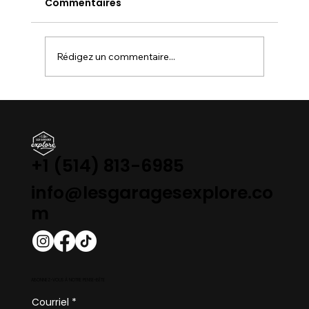
Commentaires
Rédigez un commentaire...
LE QUÉBEC FACE À SON IMMOBILISME :
Pourquoi la SAAQ et le MTQ freinent-
ils des quatre fers ?
+1 (514) 813-6985
info@lesgaragesexplore.co
m
ABONNEZ-VOUS À NOTRE PENSE-BÊTE
Courriel
*