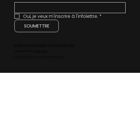
Oui, je veux m'inscrire à l'infolettre.
*
SOUMETTRE
Conditions générales d'utilisation
｜
Politique de confidentialité
Conception Web par
Studio Citréa
.
© Les Garages Explore, 2026. Tous droits réservés.