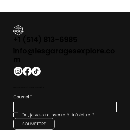
LE QUÉBEC FACE À SON IMMOBILISME :
Pourquoi la SAAQ et le MTQ freinent-
ils des quatre fers ?
+1 (514) 813-6985
info@lesgaragesexplore.co
m
ABONNEZ-VOUS À NOTRE PENSE-BÊTE
Courriel
*
Oui, je veux m'inscrire à l'infolettre.
*
SOUMETTRE